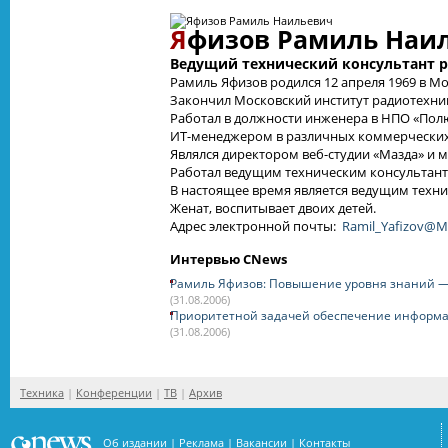
Я
физов Рамиль Наи
Ведущий технический консультант р
Рамиль Яфизов родился 12 апреля 1969 в Мо
Закончил Московский институт радиотехник
Работал в должности инженера в НПО «Пол
ИТ-менеджером в различных коммерческих с
Являлся директором веб-студии «Мазда» и
Работал ведущим техническим консультант
В настоящее время является ведущим техни
Женат, воспитывает двоих детей.
Адрес электронной почты:
Ramil_Yafizov@M
Интервью CNews
Рамиль Яфизов: Повышение уровня знаний — 
(31.08.2006)
Приоритетной задачей обеспечение информа
(31.08.2006)
Техника
Конференции
ТВ
Архив
Об издании
Реклама
Вакансии
Контакты