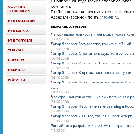
В ноябре 1990 года Тагир Яппаров основал 
компании.
ОБЛАЧНЫЕ
ТЕХНОЛОГИИ
Г-н Яппаров женат, воспитывает сына. Увле
Адрес электронной почты:
info@it.ru
.
ИТ В ГОССЕКТОРЕ
Интервью CNews
ИТ В БАНКАХ
Непоследовательность и непрозрачность «Эле
(17.02.2003)
ИТ В ТОРГОВЛЕ
Тагир Яппаров: Государство, как крупнейший
(19.03.2004)
ТЕЛЕКОМ
Тагир Яппаров: Стратегии ведущих игроков 
(05.04.2004)
ИНТЕРНЕТ
Тагир Яппаров: Интерес к ИТ-аутсорсингу со 
(17.02.2005)
ИТ-БИЗНЕС
Тагир Яппаров: В промышленности наступает
(01.10.2005)
РЕЙТИНГИ
Тагир Яппаров: Новая парадигма работы ИТ-
услуг
(31.03.2006)
Электронная соцкарта — ключ к получению р
(31.08.2006)
Тагир Яппаров: Перспективы e-Learning в Ро
(12.09.2006)
Тагир Яппаров: 2007 год станет в России пер
(12.09.2006)
Российским разработчикам СЭД не страшны 
(12.05.08)