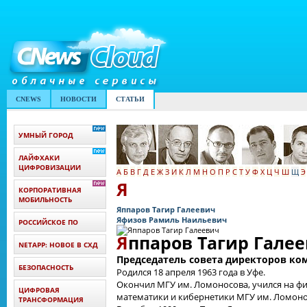
CNEWS
НОВОСТИ
СТАТЬИ
УМНЫЙ ГОРОД
ЛАЙФХАКИ
ЦИФРОВИЗАЦИИ
А
Б
В
Г
Д
Е
Ж
З
И
К
Л
М
Н
О
П
Р
С
Т
У
Ф
Х
Ц
Ч
Ш
Щ
Э
Я
КОРПОРАТИВНАЯ
МОБИЛЬНОСТЬ
Яппаров Тагир Галеевич
Яфизов Рамиль Наильевич
РОССИЙСКОЕ ПО
Я
ппаров Тагир Гале
NETAPP: НОВОЕ В СХД
Председатель совета директоров ко
БЕЗОПАСНОСТЬ
Родился 18 апреля 1963 года в Уфе.
Окончил МГУ им. Ломоносова, учился на ф
ЦИФРОВАЯ
математики и кибернетики МГУ им. Ломоно
ТРАНСФОРМАЦИЯ