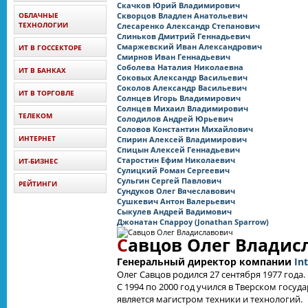
Скачков Юрий Владимирович
ОБЛАЧНЫЕ
Скворцов Владлен Анатольевич
ТЕХНОЛОГИИ
Слесаренко Александр Степанович
Слиньков Дмитрий Геннадьевич
Смаржевский Иван Александрович
ИТ В ГОССЕКТОРЕ
Смирнов Иван Геннадьевич
Соболева Наталия Николаевна
ИТ В БАНКАХ
Соковых Александр Васильевич
Соколов Александр Васильевич
ИТ В ТОРГОВЛЕ
Солнцев Игорь Владимирович
Солнцев Михаил Владимирович
ТЕЛЕКОМ
Солодилов Андрей Юрьевич
Соловов Константин Михайлович
ИНТЕРНЕТ
Спирин Алексей Владимирович
Спицын Алексей Геннадьевич
Старостин Ефим Николаевич
ИТ-БИЗНЕС
Сулицкий Роман Сергеевич
Сульгин Сергей Павлович
РЕЙТИНГИ
Сундуков Олег Вячеславович
Сушкевич Антон Валерьевич
Сыкулев Андрей Вадимович
Джонатан Спарроу (Jonathan Sparrow)
С
авцов Олег Владис
Генеральный директор компании
In
Олег Савцов родился 27 сентября 1977 года.
С 1994 по 2000 год учился в Тверском госу
является магистром техники и технологий.