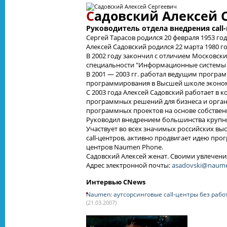
С
адовский Алексей 
Руководитель отдела внедрения cal
Сергей Тарасов родился 20 февраля 1953 год
Алексей Садовский родился 22 марта 1980 го
В 2002 году закончил с отличием Московск
специальности "Информационные системы 
В 2001 — 2003 гг. работал ведущим програ
программирования в Высшей школе эконо
C 2003 года Алексей Садовский работает в
программных решений для бизнеса и орган
программных проектов на основе собстве
Руководил внедрением большинства крупны
Участвует во всех значимых российских в
call-центров, активно продвигает идею прог
центров Naumen Phone.
Садовский Алексей женат. Своими увлечени
Адрес электронной почты:
asadovski@naume
Интервью CNews
Naumen: аутсорсинговые call-центры без рабо
(21.03.2007)