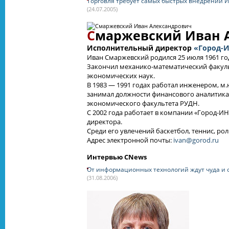
Торговля требует самых быстрых внедрений 
(24.07.2005)
С
маржевский Иван 
Исполнительный директор
«Город-
Иван Смаржевский родился 25 июля 1961 го
Закончил механико-математический факульт
экономических наук.
В 1983 — 1991 годах работал инженером, м.н
занимал должности финансового аналитика,
экономического факультета РУДН.
С 2002 года работает в компании «Город-ИН
директора.
Среди его увлечений баскетбол, теннис, рол
Адрес электронной почты:
ivan@gorod.ru
Интервью CNews
От информационных технологий ждут чуда и о
(31.08.2006)