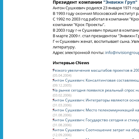
Президент компании
"Энвижн Груп"
Антон Сушкевич родился 23 января 1971 год
В 1993 году окончил Московский институт 
С 1992 по 2003 год работал в компании "Кр
компании "Крок Проекты".
В 2003 году г-н Сушкевич пришел в компан
В марте 2009 г. стал президентом "Энвижн Г
Г-н Сушкевич женат, воспитывает сына. Ув
литературу.
Адрес электронной почты:
info@nvisiongrou
Интервью CNews
Резкого увеличения масштабов проектов в 200
(05.04.2004)
Антон Сушкевич: Консалтинговая составляющ
(09.12.2005)
На рынке сегодня появился реальный спрос н
(03.02.2006)
Антон Сушкевич: Интеграторы являются осно
(31.03.2006)
Антон Сушкевич: Место телекоммуникаций ка
(31.08.2006)
Антон Сушкевич: Государство сегодня и сти
(31.08.2006)
Антон Сушкевич: Соотношение затрат на обо
(12.09.2006)