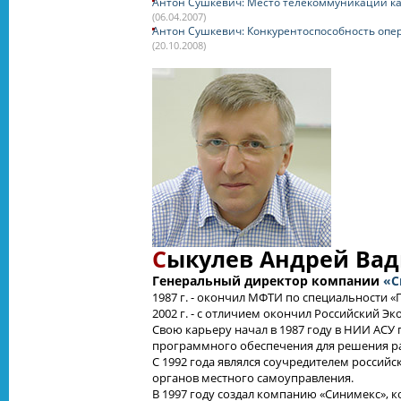
Антон Сушкевич: Место телекоммуникаций ка
(06.04.2007)
Антон Сушкевич: Конкурентоспособность опер
(20.10.2008)
С
ыкулев Андрей Ва
Генеральный директор компании
«С
1987 г. - окончил МФТИ по специальности 
2002 г. - с отличием окончил Российский Э
Свою карьеру начал в 1987 году в НИИ АСУ
программного обеспечения для решения ра
С 1992 года являлся соучредителем росси
органов местного самоуправления.
В 1997 году создал компанию «Синимекс»,