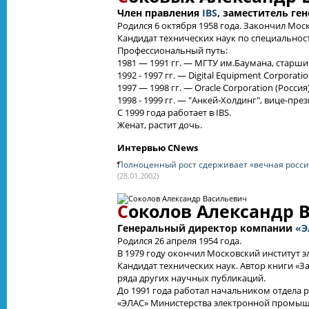
Член правления
IBS
, заместитель ге
Родился 6 октября 1958 года. Закончил Мо
Кандидат технических наук по специальнос
Профессиональный путь:
1981 — 1991 гг. — МГТУ им.Баумана, старш
1992 - 1997 гг. — Digital Equipment Corpora
1997 — 1998 гг. — Oracle Corporation (Росси
1998 - 1999 гг. — "Анкей-Холдинг", вице-п
С 1999 года работает в IBS.
Женат, растит дочь.
Интервью CNews
Полноценный рост сдерживает «вечная росси
(28.01.2002)
С
околов Александр 
Генеральный директор компании
«Э
Родился 26 апреля 1954 года.
В 1979 году окончил Московский институт
Кандидат технических наук. Автор книги «
ряда других научных публикаций.
До 1991 года работал начальником отдела
«ЭЛАС» Министерства электронной промыш