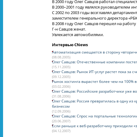
В 2000 году Олег Савцов работал специалис
В 2000–2001 году являлся руководителем
ин
С 2002 по 2003 годы возглавлял департамен
заместителем генерального директора «РБ
В 2008 году Олег Савцов перешел на работу 
Г-н
Савцов женат.
Увлекается автомобилями.
Интервью CNews
Автоматизация смещается в сторону «вторич
(08.08.2005)
Олег Савцов: Отечественные компании постеп
(15.11.2005)
Олег Савцов: Рынок ИТ-услуг растет пока за с
(09.12.2005)
Рынок хостинга вырастет более чем на 100% в
(03.02.2006)
Олег Савцов: Российские разработчики уже в
(31.08.2006)
Олег Савцов: Россия превратилась в одну из
бизнесом
(12.09.2006)
Олег Савцов: Спрос на портальные технологии
(20.06.2007)
Если раньше к веб-разработчику приходили «з
(04.12.2007)