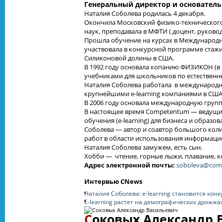
Генеральный директор и основател
Наталия Соболева родилась 4 декабря.
Окончила Московский физико-технического 
наук, преподавала в МФТИ ( доцент, руково
Прошла обучение на курсах в Международной
участвовала в конкурсной программе стажир
Силиконовой долины в США.
В 1992 году основала копанию ФИЗИКОН (в
учебниками для школьников по естественны
Наталия Соболева работала в международных
крупнейшими e-learning компаниями в США и
В 2006 году основала международную груп
В настоящее время Competentum — ведущий 
обучения (e-learning) для бизнеса и образов
Соболева — автор и соавтор большого коли
работ в области использования информаци
Наталия Соболева замужем, есть сын.
Хобби — чтение, горные лыжи, плавание, 
Адрес электронной почты:
soboleva@com
Интервью CNews
Наталия Соболева: e-learning становится ко
E-learning растет на демографических дрожжа
С
оковых Александр 