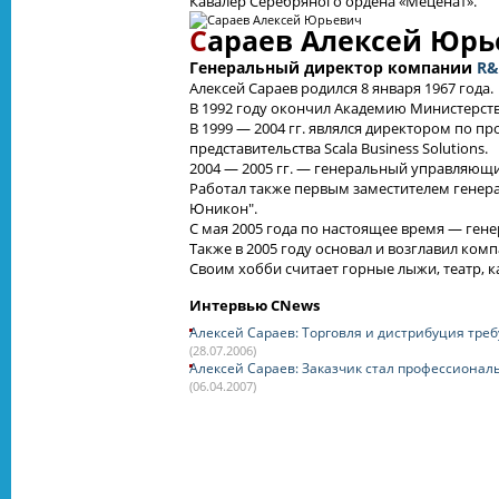
Кавалер Серебряного ордена «Меценат».
С
араев Алексей Юрь
Генеральный директор компании
R&
Алексей Сараев родился 8 января 1967 года.
В 1992 году окончил Академию Министерств
В 1999 — 2004 гг. являлся директором по п
представительства Scala Business Solutions.
2004 — 2005 гг. — генеральный управляющий
Работал также первым заместителем генер
Юникон".
С мая 2005 года по настоящее время — ген
Также в 2005 году основал и возглавил комп
Своим хобби считает горные лыжи, театр, к
Интервью CNews
Алексей Сараев: Торговля и дистрибуция тр
(28.07.2006)
Алексей Сараев: Заказчик стал профессионал
(06.04.2007)