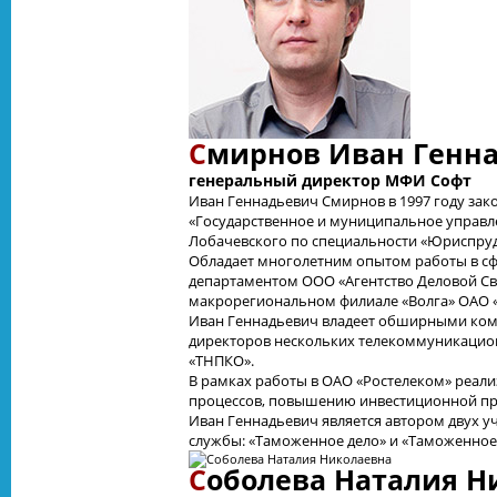
С
мирнов Иван Генн
генеральный директор МФИ Софт
Иван Геннадьевич Смирнов в 1997 году за
«Государственное и муниципальное управле
Лобачевского по специальности «Юриспру
Обладает многолетним опытом работы в сф
департаментом ООО «Агентство Деловой Свя
макрорегиональном филиале «Волга» ОАО «
Иван Геннадьевич владеет обширными комп
директоров нескольких телекоммуникацион
«ТНПКО».
В рамках работы в ОАО «Ростелеком» реали
процессов, повышению инвестиционной при
Иван Геннадьевич является автором двух у
службы: «Таможенное дело» и «Таможенное
С
оболева Наталия Н