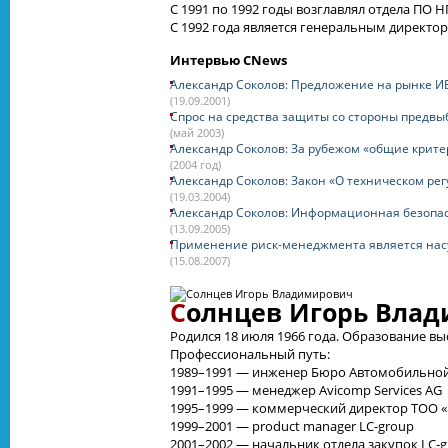
С 1991 по 1992 годы возглавлял отдела ПО Н
С 1992 года является генеральным директо
Интервью CNews
Александр Соколов: Предложение на рынке И
(19.09.2001)
Спрос на средства защиты со стороны предвы
(май 2003)
Александр Соколов: За рубежом «общие критер
(2004 год)
Александр Соколов: Закон «О техническом ре
(19.03.2004)
Александр Соколов: Информационная безопас
(13.09.2005)
Применение риск-менеджмента является нас
(15.08.2007)
С
олнцев Игорь Вла
Родился 18 июля 1966 года. Образование в
Профессиональный путь:
1989–1991 — инженер Бюро Автомобильной
1991–1995 — менеджер Avicomp Services AG
1995–1999 — коммерческий директор ТОО «
1999–2001 — product manager
LC-group
2001–2002 — начальник отдела закупок
LC-