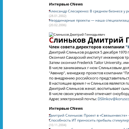
Интервью CNews
Александр Слесаренко: В среднем бизнесе у 
(28.01.2002)
Неординарные проекты — наша специализац
(20.02.2006)
С
линьков Дмитрий 
Член совета директоров компании
"
Дмитрий Слиньков родился 5 декабря 1970 г
Окончил Самарский институт инженеров тра
Затем окончил Frederick Tailor University, и
В числе занимаемых г-ном Слиньковым дол
"Авенир", менеджер проектов компании "Пл
по внедрению российского представительст
В настоящее время г-н Слиньков является 
Дмитрий Слиньков женат, воспитывает сын
В числе своих увлечений отмечает сноуборд
Адрес электронной почты:
DSlinkov@korusco
Интервью CNews
Дмитрий Слиньков: Проект в «Связьинвесте» 
Способность ИТ приносить прибыль стимулир
(10.11.2004)