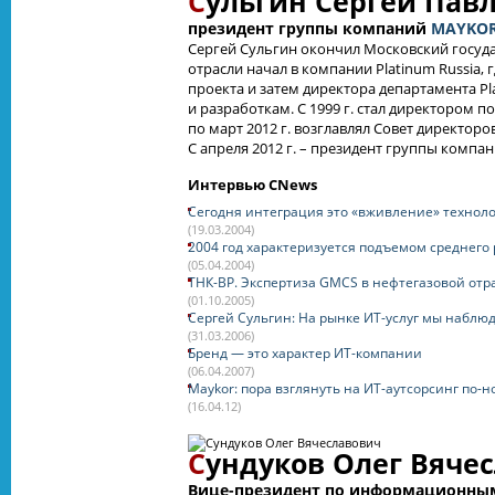
С
ульгин Сергей Пав
президент группы компаний
MAYKO
Сергей Сульгин окончил Московский государ
отрасли начал в компании Platinum Russia, 
проекта и затем директора департамента Pla
и разработкам. С 1999 г. стал директором п
по март 2012 г. возглавлял Совет директо
С апреля 2012 г. – президент группы компа
Интервью CNews
Сегодня интеграция это «вживление» техноло
(19.03.2004)
2004 год характеризуется подъемом среднего
(05.04.2004)
ТНК-BP. Экспертиза GMCS в нефтегазовой отр
(01.10.2005)
Сергей Сульгин: На рынке ИТ-услуг мы наблю
(31.03.2006)
Бренд — это характер ИТ-компании
(06.04.2007)
Maykor: пора взглянуть на ИТ-аутсорсинг по-
(16.04.12)
С
ундуков Олег Вяче
Вице-президент по информационны