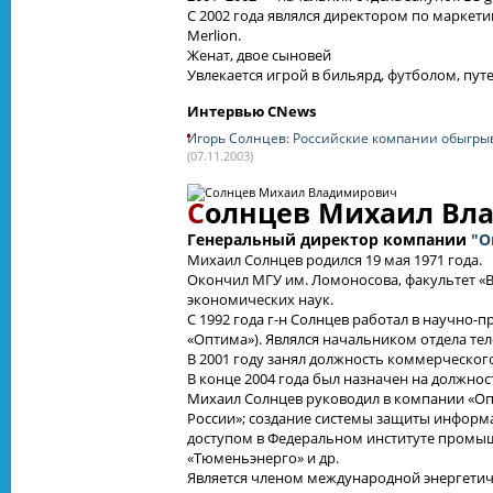
С 2002 года являлся директором по маркети
Merlion.
Женат, двое сыновей
Увлекается игрой в бильярд, футболом, пут
Интервью CNews
Игорь Солнцев: Российские компании обыгры
(07.11.2003)
С
олнцев Михаил Вл
Генеральный директор компании
"О
Михаил Солнцев родился 19 мая 1971 года.
Окончил МГУ им. Ломоносова, факультет «В
экономических наук.
С 1992 года
г-н
Солнцев работал в
научно-п
«Оптима»). Являлся начальником отдела т
В 2001 году занял должность коммерческог
В конце 2004 года был назначен на должно
Михаил Солнцев руководил в компании «Опт
России»; создание системы защиты информа
доступом в Федеральном институте промыш
«Тюменьэнерго» и др.
Является членом международной энергетич