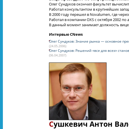
Олег Сундуков окончил факультет вычисли
Работал консультантом в крупнейших запад
В 2000 году перешел в Novalumen, где чере
Работал в компании OXS с октября 2002 по а
В данный момент занимает должность виц
Интервью CNews
Олег Сундуков: Знание рынка — основное пр
(24.05.2006)
Олег Сундуков: Решений «все для всех» стан
(06.04.2007)
С
ушкевич Антон Ва