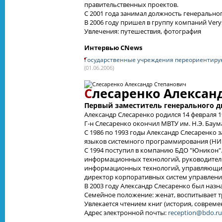
правительственных проектов.
С 2001 года занимал должность генерально
В 2006 году пришел в группу компаний Verys
Увлечения: путешествия, фотография
Интервью CNews
Государственные учреждения переориентиру
(01.06.2006)
С
лесаренко Алексан
Первый заместитель генерального 
Александр Слесаренко родился 14 февраля 1
Г-н Слесаренко окончил МВТУ им. Н.Э. Баум
С 1986 по 1993 годы Александр Слесаренко
языков системного программирования (НИ
С 1994 поступил в компанию БДО "Юникон".
информационных технологий, руководител
информационных технологий, управляющий
директор корпоративных систем управлени
В 2003 году Александр Слесаренко был наз
Семейное положение: женат, воспитывает т
Увлекается чтением книг (история, современ
Адрес электронной почты:
reception@bdo.ru