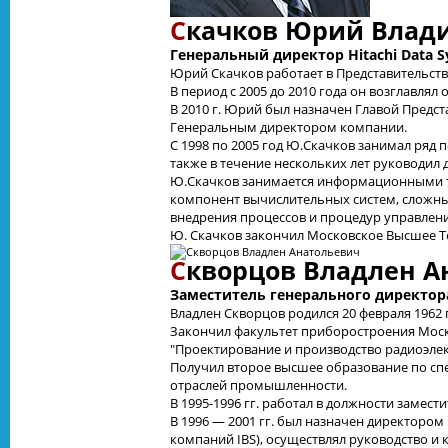
С
качков Юрий Влад
Генеральный директор Hitachi Data S
Юрий Скачков работает в Представительстве 
В период с 2005 до 2010 года он возглавля
В 2010 г. Юрий был назначен Главой Представ
Генеральным директором компании.
С 1998 по 2005 год Ю.Скачков занимал ряд п
также в течение нескольких лет руководи
Ю.Скачков занимается информационными те
компонент вычислительных систем, сложны
внедрения процессов и процедур управлен
Ю. Скачков закончил Московское Высшее Т
С
кворцов Владлен А
Заместитель генерального директо
Владлен Скворцов родился 20 февраля 1962 
Закончил факультет приборостроения Моск
"Проектирование и производство радиоэле
Получил второе высшее образование по сп
отраслей промышленности.
В 1995-1996 гг. работал в должности замес
В 1996 — 2001 гг. был назначен директоро
компаний IBS), осуществлял руководство и