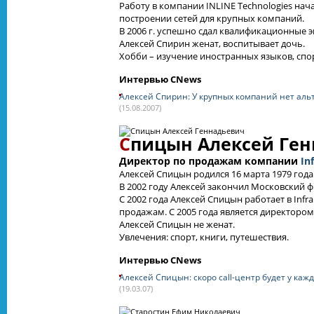
Работу в компании INLINE Technologies нача
построении сетей для крупных компаний.
В 2006 г. успешно сдал квалификационные э
Алексей Спирин женат, воспитывает дочь.
Хобби – изучение иностранных языков, спо
Интервью CNews
Алексей Спирин: У крупных компаний нет ал
(15.08.2007)
С
пицын Алексей Ге
Директор по продажам компании
In
Алексей Спицын родился 16 марта 1979 года
В 2002 году Алексей закончил Московский ф
С 2002 года Алексей Спицын работает в Inf
продажам. С 2005 года является директором
Алексей Спицын не женат.
Увлечения: спорт, книги, путешествия.
Интервью CNews
Алексей Спицын: скоро call-центр будет у ка
(19.03.07)