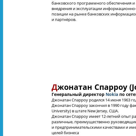
банковского программного обеспечения и о
внедрения и эксплуатации информационно
позиции на рынке банковских информацион
и партнёров.
Д
жонатан Спарроу (J
Генеральный директор
Nokia
по сете
Джонатан Спарроу родился 14 июня 1963 го
Джонатан Спарроу закончил в 1990 году фа
University) в штате New Jersey, США.
Джонатан Спарроу имеет 12-летний опыт ра
различные, преимущественно руководящие 
и предпринимательскими качествами и име
целей бизнеса