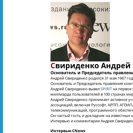
С
вириденко Андрей
Основатель и Председатель правлен
Андрей Свириденко родился 31 мая 1967 год
Основатель и Председатель правления компа
Андрей Свириденко вывел
SPIRIT
на первое 
миллиарда пользователей в 100 странах мир
Андрей Свириденко принимает активное уч
ассоциаций, включая Руссофт, АРПП, АПЭАП
телекоммуникаций, программного обеспече
Он частый гость и докладчик на известны
Интервью и комментарии Андрея Свириденк
Интервью CNews