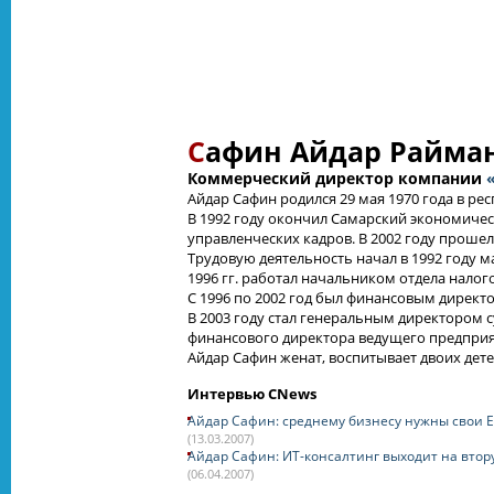
С
афин Айдар Райма
Коммерческий директор компании
Айдар Сафин родился 29 мая 1970 года в рес
В 1992 году окончил Самарский экономичес
управленческих кадров. В 2002 году проше
Трудовую деятельность начал в 1992 году 
1996 гг. работал начальником отдела налог
С 1996 по 2002 год был финансовым дирек
В 2003 году стал генеральным директором с
финансового директора ведущего предприя
Айдар Сафин женат, воспитывает двоих дете
Интервью CNews
Айдар Сафин: среднему бизнесу нужны свои 
(13.03.2007)
Айдар Сафин: ИТ-консалтинг выходит на вто
(06.04.2007)