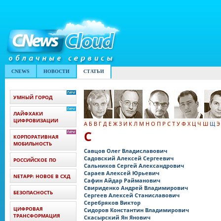
CNEWS
НОВОСТИ
СТАТЬИ
УМНЫЙ ГОРОД
ЛАЙФХАКИ
ЦИФРОВИЗАЦИИ
А
Б
В
Г
Д
Е
Ж
З
И
К
Л
М
Н
О
П
Р
С
Т
У
Ф
Х
Ц
Ч
Ш
Щ
Э
С
КОРПОРАТИВНАЯ
МОБИЛЬНОСТЬ
Савцов Олег Владиславович
Садовский Алексей Сергеевич
РОССИЙСКОЕ ПО
Сальников Сергей Александрович
Сараев Алексей Юрьевич
NETAPP: НОВОЕ В СХД
Сафин Айдар Райманович
Свириденко Андрей Владимирович
БЕЗОПАСНОСТЬ
Сергеев Алексей Станиславович
Серебряков Виктор
ЦИФРОВАЯ
Сидоров Константин Владимирович
ТРАНСФОРМАЦИЯ
Скасырский Ян Янович