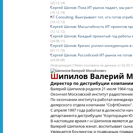
(25.12.14)
Сергей Шилов: Пока ИТ-рынок падает, мы рас
(10.12.14)
AT Consulting: Выигрывает тот, кто готов отр
(19.12.13)
Сергей Шилов: Масштабность ИТ-проектов пр
(12.12.12)
Сергей Шилов: Каждый прожитый год работы 
(24.08.11)
Сергей Шилов: Кризис усилил конкуренцию в 
(01.11.10)
Сергей Шилов: Российский ИТ-рынок не готов 
(24.09.08)
Информация CNews основана на данных от 02.03.1
Ш
ипилов Валерий 
Директор по дистрибуции компани
Валерий Шипилов родился 21 июля 1964 год
Окончил Московский институт радиотехники
По окончании института работал менеджер
дилерского отдела компании "СофтЮнион".
С апреля 1997 года работал в должности н
департамента дистрибуции "Корпорации Ю
В настоящее время г-н Шипилов является д
Валерий Шипилов женат, воспитывает сына
Увлекается боулингом и подводным плаван