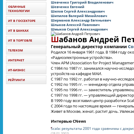
Шевченко Григорий Владиленович
ОБЛАЧНЫЕ
Шевченко Евгений
ТЕХНОЛОГИИ
Шилов Сергей Александрович
Шипилов Валерий Михайлович
Ширманов Александр Евгеньевич
ИТ В ГОССЕКТОРЕ
Шлыков Алексей Павлович
Шмыков Сергей Александрович
ИТ В БАНКАХ
Ш
абанов Андрей Пе
ИТ В ТОРГОВЛЕ
Генеральный директор компании
Co
ТЕЛЕКОМ
Родился 16 января 1961 года. В 1984 году 
«Радиоэлектронные устройства».
ИНТЕРНЕТ
Член APM (Association for Project Managemen
С 1984 по 1987 гг. занимался научно-исс
ИТ-БИЗНЕС
устройств на кафедре МАИ.
С 1987 по 1992 гг. работал в научно-иссле
РЕЙТИНГИ
С 1992 по 1995 гг. — менеджер отдела упра
С 1995 по 1996 гг. — заместитель управляющ
С 1997 по 1998 гг. — управляющий директор S
В 1999 году возглавил центр разработки Scal
С 2004 года по настоящее время — генерал
Живет в Москве, женат, растит дочь. Увлек
Интервью CNews
Scala: результаты 2001 года сравнимы с докр
(28.01.2002)