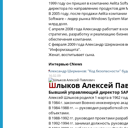
1999 году он пришел в компанию Aelita Soft
директора по направлению продуктов для M
В 2005 году, после продажи Aelita компании
Software – лидер рынка Windows System Man
млрд долл.
С апреля 2008 года Александр работает в 
стратегию, разработку и реализацию бизне
обеспечения компании.
С февраля 2009 года Александр Ширманов в
"Информзащита".
Женат, воспитывает сына.
Интервью CNews
Александр Ширманов: "Код безопасности" бу
16.02.09
Ш
лыков Алексей Па
Бывший управляющий директор SAP 
Алексей Шлыков родился 1 марта в 1962 год
В 1984 г. закончил Военно-инженерную ака
В 1984-1988 гг. — руководил разработкой 
объектами.
В 1988-1992 гг. руководил проектами разр
В 1992-1994 гг. занимал должность руково