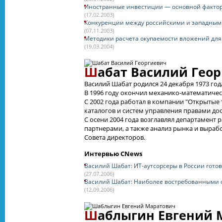
Иностранные инвестиции — основной фактор 
(17.02.2003)
Конкуренции между российскими и западными
(07.11.2003)
Методики расчета окупаемости вложений для
(19.03.2004)
Ш
абат Василий Гео
Василий Шабат родился 24 декабря 1973 год
В 1996 году окончил механико-математичес
С 2002 года работал в компании "Открыты
каталогов и систем управления правами дост
С осени 2004 года возглавлял департамент 
партнерами, а также анализ рынка и выраб
Совета директоров.
Интервью CNews
Василий Шабат: ИТ-аутсорсеры в России готов
(27.07.2006)
Василий Шабат: Наиболее востребованными о
(12.09.2006)
Ш
аблыгин Евгений 