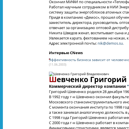
Окончил МИФИ по специальности «Теплофи
Работал научным сотрудником в НИИ Энер
систему защиты энергоблоков атомных ста
Придя в компанию «Демос», прошел обучени
заместитель директора, руководитель опт
отвечает за организацию оптовой дистриб
Никита Шведов женат, воспитывает сына и 
Увлекается каратэ, фехтованием на ножах,
Адрес электронной почты:
nik@demos.su.
Интервью CNews
Эффективность бизнеса зависит от человечн
(11.06.2003)
Ш
евченко Григорий
Коммерческий директор компании
Григорий Шевченко родился 28 декабря 1967
В 1992 году г-н Шевченко окончил факуль
Московского станкоинструментального инст
С момента окончания института по 1998 го
а также занимал аналогичную должность в 
С 1998 года Григорий Шевченко работал м
С 2000 года г-н Шевченко работает в комп
финансовыми структурами, является замес