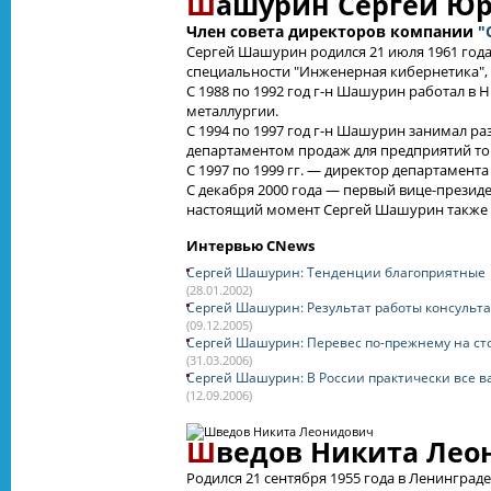
Ш
ашурин Сергей Ю
Член совета директоров компании
"
Сергей Шашурин родился 21 июля 1961 года.
специальности "Инженерная кибернетика",
С 1988 по 1992 год г-н Шашурин работал в
металлургии.
С 1994 по 1997 год г-н Шашурин занимал ра
департаментом продаж для предприятий топл
С 1997 по 1999 гг. — директор департамент
С декабря 2000 года — первый вице-презид
настоящий момент Сергей Шашурин также я
Интервью CNews
Сергей Шашурин: Тенденции благоприятные
(28.01.2002)
Сергей Шашурин: Результат работы консульта
(09.12.2005)
Сергей Шашурин: Перевес по-прежнему на ст
(31.03.2006)
Сергей Шашурин: В России практически все в
(12.09.2006)
Ш
ведов Никита Лео
Родился 21 сентября 1955 года в Ленинграде