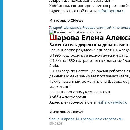
Андрей Шандалов женат, есть сын.
Хобби: коллекционирование современной ж
Адрес электронной почты:
info@optima.ru
Интервью CNews
Андрей Шандалов: Череда слияний и поглоще
Ш
арова Елена Алек
Заместитель директора департамен
Елена Шарова родилась 12 января 1974 года
В 1996 году окончила экономический факул
С 1996 по 1998 год работала в компании "
Scala.
С 1998 года по настоящее время работает в
данный момент занимает пост заместителя
Также на данный момент Елена Шарова обу
маркетинг".
Елена Шарова замужем, есть сын.
Хобби – психология.
Адрес электронной почты:
esharova@ibs.ru
Интервью CNews
Елена Шарова: Мы разрушаем стереотипы
(30.04.08)