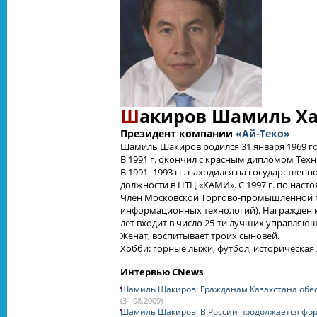
Ш
акиров Шамиль Х
Президент компании
«Ай-Теко»
Шамиль Шакиров родился 31 января 1969 го
В 1991 г. окончил с красным дипломом Тех
В 1991–1993 гг. находился на государствен
должности в НТЦ «КАМИ». С 1997 г. по наст
Член Московской Торгово-промышленной п
информационных технологий). Награжден ме
лет входит в число 25-ти лучших управляющи
Женат, воспитывает троих сыновей.
Хобби: горные лыжи, футбол, историческая 
Интервью CNews
Шамиль Шакиров: Гражданам Казахстана обесп
(31.08.2009)
Шамиль Шакиров: В России продолжается фо