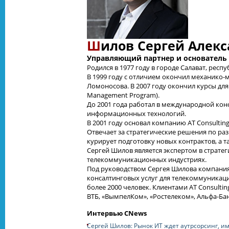
Ш
илов Сергей Алек
Управляющий партнер и основател
Родился в 1977 году в городе Салават, респ
В 1999 году с отличием окончил механико-
Ломоносова. В 2007 году окончил курсы дл
Management Program).
До 2001 года работал в международной кон
информационных технологий.
В 2001 году основал компанию AT Consulti
Отвечает за стратегические решения по ра
курирует подготовку новых контрактов, а 
Сергей Шилов является экспертом в страте
телекоммуникационных индустриях.
Под руководством Сергея Шилова компания 
консалтинговых услуг для телекоммуникаци
более 2000 человек. Клиентами AT Consulti
ВТБ, «ВымпелКом», «Ростелеком», Альфа-Бан
Интервью CNews
Сергей Шилов: Рынок ИТ ждет аутрсорсинг, 