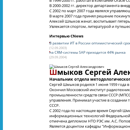
В 1994-2000 гг. работал в компании Oracle 
В 2000-2002 гг. директор департамента вн
С 2002 по март 2007 года являлся управляю
В марте 2007 года принял решение покину
Алексей Шлыков женат, воспитывает пятеры
Увлекается спортом, литературой и путеше
Интервью CNews
В развитии ИТ в России оптимистический сро
(12.09.2003)
на CRM-системы SAP приходится 44% рынка
(29.09.2004)
Ш
мыков Сергей Але
Начальник отдела методологическо
Сергей Шмыков родился 1 июня 1959 года в
Окончил Московский институт радиотехники
промышленности средств связи СССР (МПСС
управления. Принимал участие в создании
СССР.
С 2002 года по настоящее время Сергей Ш
информационных технологий Федеральной на
отмечена дипломом НТО РЭС им. А.С. Попов
Является доцентом кафедры "Информационн