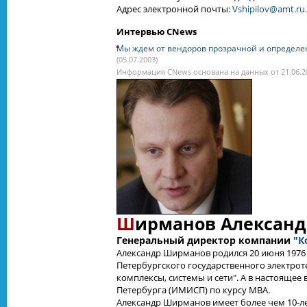
Адрес электронной почты:
Vshipilov@amt.ru.
Интервью CNews
Мы ждем от вендоров прозрачной и определен
(05.07.2003)
Информация CNews основана на данных от 21.06.2
Ш
ирманов Александ
Генеральный директор компании
"К
Александр Ширманов родился 20 июня 1976 
Петербургского государственного электро
комплексы, системы и сети". А в настояще
Петербурга (ИМИСП) по курсу МBA.
Александр Ширманов имеет более чем 10-ле