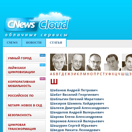
CNEWS
НОВОСТИ
СТАТЬИ
УМНЫЙ ГОРОД
ЛАЙФХАКИ
ЦИФРОВИЗАЦИИ
А
Б
В
Г
Д
Е
Ж
З
И
К
Л
М
Н
О
П
Р
С
Т
У
Ф
Х
Ц
Ч
Ш
Щ
Э
Ш
КОРПОРАТИВНАЯ
МОБИЛЬНОСТЬ
Шабанов Андрей Петрович
Шабат Василий Георгиевич
РОССИЙСКОЕ ПО
Шаблыгин Евгений Маратович
Шакиров Шамиль Хайдярович
NETAPP: НОВОЕ В СХД
Шалеев Дмитрий Александрович
Шандалов Андрей Валерьевич
БЕЗОПАСНОСТЬ
Шарова Елена Александровна
Шаромов Алексей Валерьевич
ЦИФРОВАЯ
Шашурин Сергей Юрьевич
ТРАНСФОРМАЦИЯ
Шведов Никита Леонидович