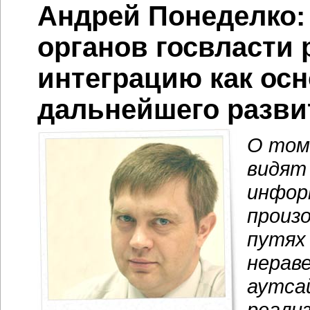
Андрей Понеделко
органов госвласти
интеграцию как ос
дальнейшего разви
О том
видят
инфор
произо
путях
нерав
аутса
реали