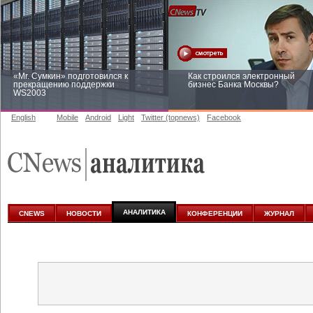
«Mr. Сумкин» подготовился к
Как строился электронный
прекращению поддержки
бизнес Банка Москвы?
WS2003
English
Mobile
Android
Light
Twitter (topnews)
Facebook
Заоблачная оптимизация: как
Рейтинг CNewsInfrastructure 20
Faberlic изменил подход к
приглашаем участвовать
аналитике
АНАЛИТИКА
CNEWS
НОВОСТИ
КОНФЕРЕНЦИИ
ЖУРНАЛ