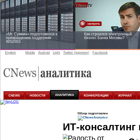
«Mr. Сумкин» подготовился к
Как строился электронный
прекращению поддержки
бизнес Банка Москвы?
WS2003
English
Mobile
Android
Light
Twitter (topnews)
Facebook
Заоблачная оптимизация: как
Рейтинг CNewsInfrastructure 20
Faberlic изменил подход к
приглашаем участвовать
аналитике
АНАЛИТИКА
CNEWS
НОВОСТИ
КОНФЕРЕНЦИИ
ЖУРНАЛ
Обзор подготовлен
ИТ-консалтинг