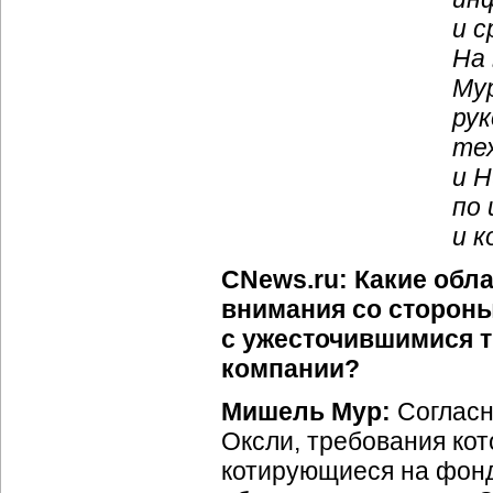
и с
На
Мур
ру
те
и Н
по
и 
CNews.ru: Какие обла
внимания со сторон
с ужесточившимися т
компании?
Мишель Мур:
Согласн
Оксли, требования кот
котирующиеся на фонд