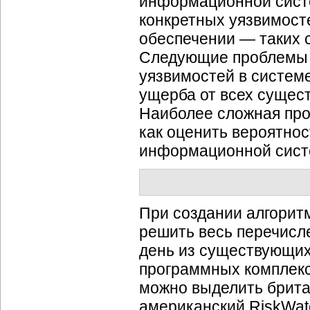
информационной систе
конкретных уязвимост
обеспечении — таких с
Следующие проблемы 
уязвимостей в систем
ущерба от всех сущес
Наиболее сложная про
как оценить вероятно
информационной сис
При создании алгорит
решить весь перечисл
день из существующих
программных комплекс
можно выделить брит
американский RiskWat