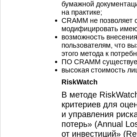
бумажной документаци
на практике;
CRAMM не позволяет с
модифицировать имею
возможность внесения
пользователям, что в
этого метода к потреб
ПО CRAMM существует 
высокая стоимость ли
RiskWatch
В методе RiskWatch
критериев для оце
и управления риск
потерь» (Annual Lo
от инвестиций» (Re