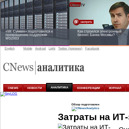
«Mr. Сумкин» подготовился к
Как строился электронный
прекращению поддержки
бизнес Банка Москвы?
WS2003
English
Mobile
Android
Light
Twitter (topnews)
Facebook
Заоблачная оптимизация: как
Рейтинг CNewsInfrastructure 20
Faberlic изменил подход к
приглашаем участвовать
аналитике
АНАЛИТИКА
CNEWS
НОВОСТИ
КОНФЕРЕНЦИИ
ЖУРНАЛ
Обзор подготовлен
Затраты на ИТ