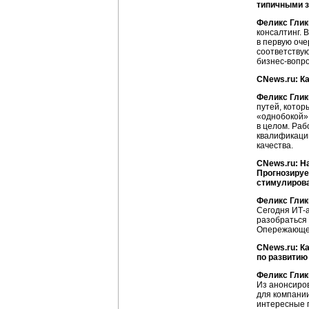
типичными з
Феликс Глик
консалтинг. 
в первую оче
соответствую
бизнес-вопро
CNews.ru: К
Феликс Глик
путей, котор
«однобокой»,
в целом. Раб
квалификаци
качества.
CNews.ru: Н
Прогнозируе
стимулиров
Феликс Глик
Сегодня ИТ-а
разобраться 
Опережающего
CNews.ru: К
по развитию
Феликс Глик
Из анонсиро
для компани
интересные п