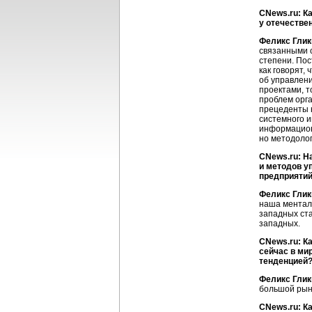
CNews.ru: К
у отечестве
Феликс Глик
связанными с
степени. Пос
как говорят,
об управлени
проектами, т
проблем орга
прецеденты н
системного 
информацион
но методолог
CNews.ru: Н
и методов у
предприяти
Феликс Глик
наша менталь
западных ста
западных.
CNews.ru: К
сейчас в ми
тенденцией
Феликс Глик
большой рыно
CNews.ru: К