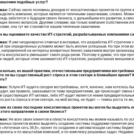
аказчики подобных услуг?
ман:
Сейчас около половины доходов от консалтинговых проектов по группе 
Выделить компании, которые являются типичными заказчиками, сложно. Можно
редь заботится о будущем своего бизнеса, о дальнейшем его развитии, в связ
щих бизнес-вопросов. Другими словами, как только компания (собственник и
сами, она тут же становится нашим типичным заказчиком.
ак вы оцениваете качество ИТ-стратегий, разрабатываемых компаниями с
ман:
Я уже неоднократно отмечал в интервью, что разработка ИТ-стратегии 
ый при определенных условиях может быть вполне успешным. Но при этом воз
 направленной на интересы конкретных бизнес-заказчиков внутри организац
ота консультанта уменьшает такого рода риски. Поэтому я думаю, что при про
и людей, которые этим занимаются) ИТ-стратегия, разработанная внешним и
асколько, из вашей практики, отечественными предприятиями востребована
те ли вы существенный рост спроса в этом секторе в ближайшее время? 
ать?
ман:
Услуги ИТ-аудита сегодня востребованы, хотя, конечно, нам хотелось бы
удит, как правило, заказывается теми предприятиями, где происходит смена
в существующих ИТ-активах, либо ИТ-аудит является неким предварительным
 роста спроса в этом секторе, на мой взгляд, не будет — темпы роста те же,
акие из своих последних консатинговых проектов вы могли бы выделить
 этого направления в своем бизнесе?
ман:
Не всех своих клиентов в области консалтинга мы можем называть по у
ванных проектов можно выделить создание системы поддержки принятия ре
и «Аптечная сеть 36,6», проект по созданию и автоматизации системы бюдж
роекты и по масштабам компаний, и по комплексу решаемых задач. Недавно 