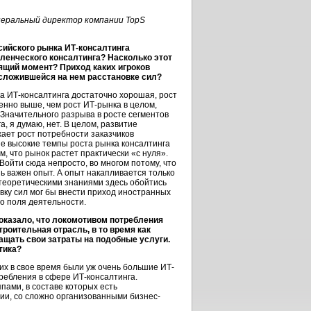
неральный директор компании TopS
сийского рынка ИТ-консалтинга
вленческого консалтинга? Насколько этот
ящий момент? Приход каких игроков
сложившейся на нем расстановке сил?
а ИТ-консалтинга достаточно хорошая, рост
енно выше, чем рост ИТ-рынка в целом,
Значительного разрыва в росте сегментов
, я думаю, нет. В целом, развитие
жает рост потребности заказчиков
ие высокие темпы роста рынка консалтинга
м, что рынок растет практически «с нуля».
Войти сюда непросто, во многом потому, что
нь важен опыт. А опыт накапливается только
теоретическими знаниями здесь обойтись
вку сил мог бы внести приход иностранных
го поля деятельности.
оказало, что локомотивом потребления
роительная отрасль, в то время как
щать свои затраты на подобные услуги.
тика?
х в свое время были уж очень большие ИТ-
ребления в сфере ИТ-консалтинга.
ами, в составе которых есть
и, со сложно организованными бизнес-