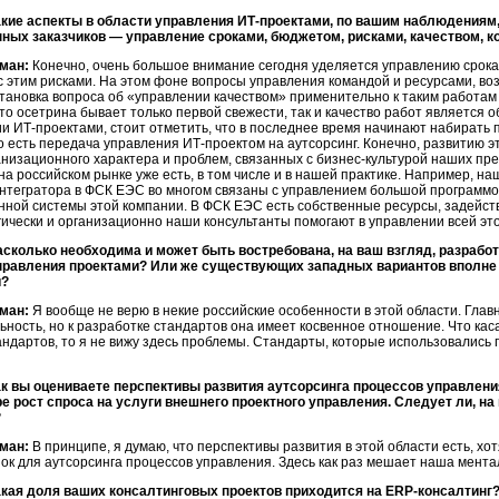
акие аспекты в области управления ИТ-проектами, по вашим наблюдения
нных заказчиков — управление сроками, бюджетом, рисками, качеством, ко
ман:
Конечно, очень большое внимание сегодня уделяется управлению срока
 этим рисками. На этом фоне вопросы управления командой и ресурсами, во
тановка вопроса об «управлении качеством» применительно к таким работам 
 что осетрина бывает только первой свежести, так и качество работ является
и ИТ-проектами, стоит отметить, что в последнее время начинают набирать 
о есть передача управления ИТ-проектом на аутсорсинг. Конечно, развитию 
низационного характера и проблем, связанных с бизнес-культурой наших пр
а российском рынке уже есть, в том числе и в нашей практике. Например, на
интегратора в ФСК ЕЭС во многом связаны с управлением большой программ
ной системы этой компании. В ФСК ЕЭС есть собственные ресурсы, задейст
ически и организационно наши консультанты помогают в управлении всей эт
асколько необходима и может быть востребована, на ваш взгляд, разрабо
правления проектами? Или же существующих западных вариантов вполне 
й?
ман:
Я вообще не верю в некие российские особенности в этой области. Глав
ность, но к разработке стандартов она имеет косвенное отношение. Что кас
ндартов, то я не вижу здесь проблемы. Стандарты, которые использовались п
ак вы оцениваете перспективы развития аутсорсинга процессов управлени
ре рост спроса на услуги внешнего проектного управления. Следует ли, на
?
ман:
В принципе, я думаю, что перспективы развития в этой области есть, хот
к для аутсорсинга процессов управления. Здесь как раз мешает наша мента
акая доля ваших консалтинговых проектов приходится на ERP-консалтинг?