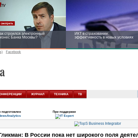
ак строился электронный
ИКТ в страховании:
изнес Банка Москвы?
эффективность в новых условиях
s)
Facebook
ейтинг CNewsInfrastructure 2015:
Информационная безопасность
риглашаем участвовать
бизнеса и госструктур: развитие в
новых условиях
ОНФЕРЕНЦИИ
ЖУРНАЛ
ТЕХНИКА
ТВ
 подготовлен
При поддержке
Гликман: В России пока нет широкого поля деят