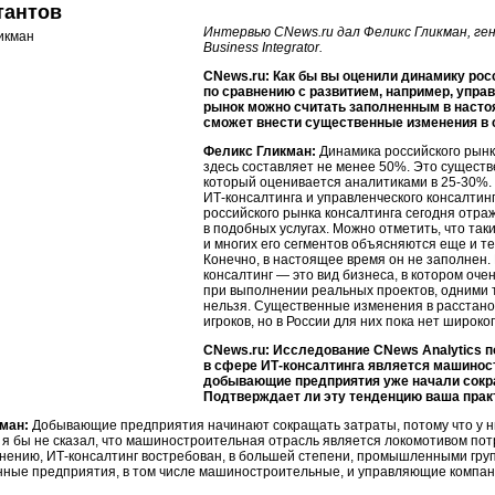
тантов
Интервью CNews.ru дал Феликс Гликман, ге
Business Integrator.
CNews.ru: Как бы вы оценили динамику рос
по сравнению с развитием, например, упра
рынок можно считать заполненным в насто
сможет внести существенные изменения в 
Феликс Гликман:
Динамика российского рынк
здесь составляет не менее 50%. Это существ
который оценивается аналитиками в 25-30%. 
ИТ-консалтинга и управленческого консалтинга
российского рынка консалтинга сегодня отра
в подобных услугах. Можно отметить, что так
и многих его сегментов объясняются еще и те
Конечно, в настоящее время он не заполнен. 
консалтинг — это вид бизнеса, в котором оче
при выполнении реальных проектов, одними 
нельзя. Существенные изменения в расстано
игроков, но в России для них пока нет широко
CNews.ru: Исследование CNews Analytics п
в сфере ИТ-консалтинга является машиност
добывающие предприятия уже начали сокра
Подтверждает ли эту тенденцию ваша прак
ман:
Добывающие предприятия начинают сокращать затраты, потому что у ни
я бы не сказал, что машиностроительная отрасль является локомотивом пот
ению, ИТ-консалтинг востребован, в большей степени, промышленными групп
ные предприятия, в том числе машиностроительные, и управляющие компани