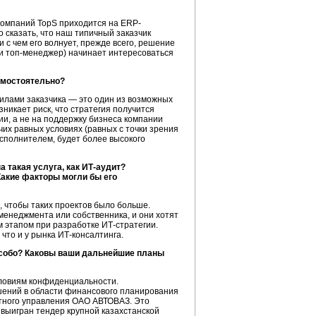
компаний TopS приходится на ERP-
 сказать, что наш типичный заказчик
и с чем его волнует, прежде всего, решение
ли топ-менеджер) начинает интересоваться
амостоятельно?
силами заказчика — это один из возможных
никает риск, что стратегия получится
ии, а не на поддержку бизнеса компании
чих равных условиях (равных с точки зрения
сполнителем, будет более высокого
 такая услуга, как ИТ-аудит?
Какие факторы могли бы его
, чтобы таких проектов было больше.
 менеджмента или собственника, и они хотят
 этапом при разработке ИТ-стратегии.
 что и у рынка ИТ-консалтинга.
 особо? Каковы ваши дальнейшие планы
словиям конфиденциальности.
шений в области финансового планирования
етного управления ОАО АВТОВАЗ. Это
выигран тендер крупной казахстанской