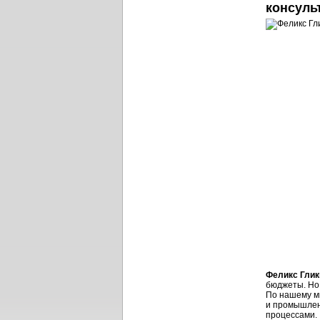
консуль
Феликс Глик
бюджеты. Но 
По нашему мн
и промышлен
процессами.