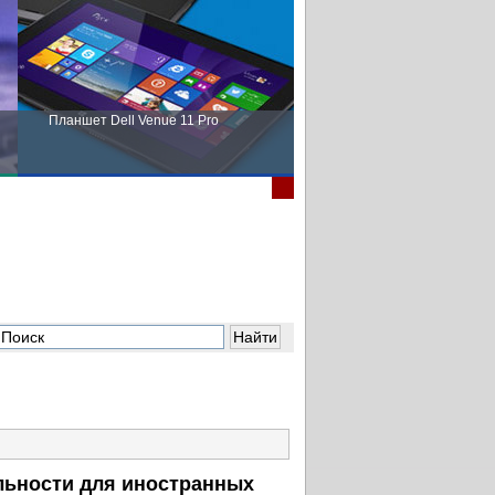
Планшет Dell Venue 11 Pro
Пора выбирать Fujitsu!
ельности для иностранных