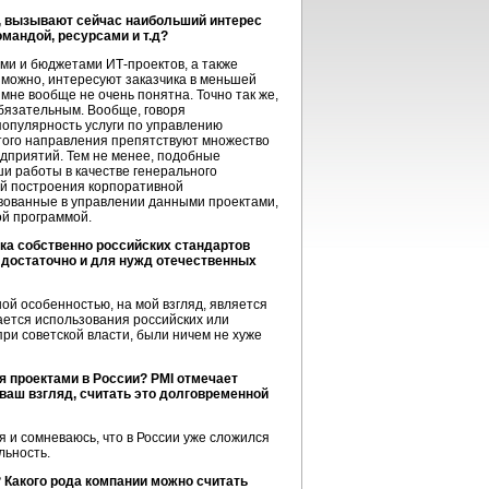
м, вызывают сейчас наибольший интерес
мандой, ресурсами и т.д?
ми и бюджетами ИТ-проектов, а также
зможно, интересуют заказчика в меньшей
мне вообще не очень понятна. Точно так же,
 обязательным. Вообще, говоря
популярность услуги по управлению
этого направления препятствуют множество
едприятий. Тем не менее, подобные
ши работы в качестве генерального
ой построения корпоративной
вованные в управлении данными проектами,
ой программой.
тка собственно российских стандартов
достаточно и для нужд отечественных
ной особенностью, на мой взгляд, является
ается использования российских или
ри советской власти, были ничем не хуже
я проектами в России? PMI отмечает
 ваш взгляд, считать это долговременной
я и сомневаюсь, что в России уже сложился
льность.
 Какого рода компании можно считать