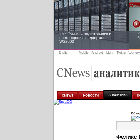
«Mr. Сумкин» подготовился к
К
прекращению поддержки
б
WS2003
English
Mobile
Android
Light
Twitter (topnew
Заоблачная оптимизация: как
Р
Faberlic изменил подход к
п
аналитике
АНАЛИТИКА
CNEWS
НОВОСТИ
К
Обзор
Феликс 