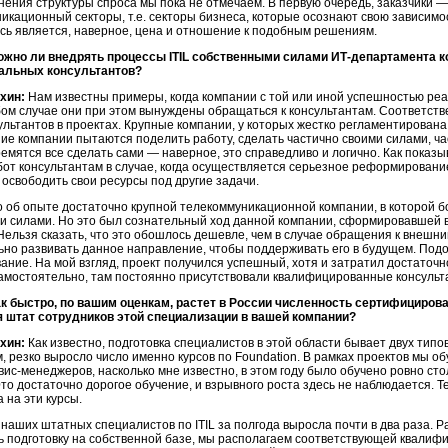
нения структуры спроса мы пока не отмечаем. В первую очередь, заказчики —
икационный секторы, т.е. секторы бизнеса, которые осознают свою зависим
сь является, наверное, цена и отношение к подобным решениям.
ожно ли внедрять процессы ITIL собственными силами ИТ-департамента 
альных консультантов?
хин:
Нам известны примеры, когда компании с той или иной успешностью ре
ом случае они при этом вынуждены обращаться к консультантам. Соответстве
ультантов в проектах. Крупные компании, у которых жестко регламентирована
ие компании пытаются поделить работу, сделать частично своими силами, час
емятся все сделать сами — наверное, это справедливо и логично. Как показ
от консультантам в случае, когда осуществляется серьезное реформирование
освободить свои ресурсы под другие задачи.
 об опыте достаточно крупной телекоммуникационной компании, в которой б
и силами. Но это был сознательный ход данной компании, сформировавшей в
 Нельзя сказать, что это обошлось дешевле, чем в случае обращения к внешн
но развивать данное направление, чтобы поддерживать его в будущем. Подо
ание. На мой взгляд, проект получился успешный, хотя и затратил достаточн
самостоятельно, там постоянно присутствовали квалифицированные консульт
ак быстро, по вашим оценкам, растет в России численность сертифициров
 штат сотрудников этой специализации в вашей компании?
хин:
Как известно, подготовка специалистов в этой области бывает двух типов
 резко выросло число именно курсов по Foundation. В рамках проектов мы об
вис-менеджеров, насколько мне известно, в этом году было обучено ровно сто
Это достаточно дорогое обучение, и взрывного роста здесь не наблюдается. 
 на эти курсы.
наших штатных специалистов по ITIL за полгода выросла почти в два раза. Р
ь подготовку на собственной базе, мы располагаем соответствующей квалиф