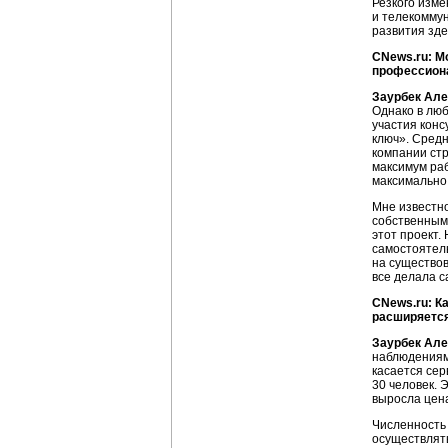
Резкого изме
и телекоммун
развития зде
CNews.ru: М
профессион
Заурбек Але
Однако в люб
участия конс
ключ». Средн
компании стр
максимум раб
максимально 
Мне известно
собственным
этот проект.
самостоятель
на существов
все делала 
CNews.ru: К
расширяется
Заурбек Але
наблюдениям,
касается сер
30 человек. 
выросла цена
Численность 
осуществлят