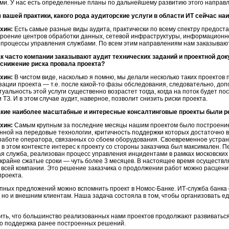
ми. У нас есть определенные планы по дальнейшему развитию этого направ
з вашей практики, какого рода аудиторские услуги в области ИТ сейчас н
хин:
Есть самые разные виды аудита, практически по всему спектру предост
троение центров обработки данных, сетевой инфраструктуры, информационн
 процессы управления службами. По всем этим направлениям нам заказывают
ак часто компании заказывают аудит технических заданий и проектной до
 снижение риска провала проекта?
хин:
В чистом виде, насколько я помню, мы делали несколько таких проектов 
зации проекта — т.е. после какой-то фазы обследования, следовательно, до
туальность этой услуги существенно возрастет тогда, когда на поток будет 
 ТЗ. И в этом случае аудит, наверное, позволит снизить риски проекта.
акие наиболее масштабные и интересные консалтинговые проекты были р
хин:
Самым крупным за последние месяцы нашим проектом было построение
ной на передовые технологии, критичность поддержки которых достаточно вы
работе оператора, связанных со сбоем оборудования. Своевременное устране
 в этом контексте интерес к проекту со стороны заказчика был максимален. 
я служба, реализован процесс управления инцидентами в рамках московски
крайне сжатые сроки — чуть более 3 месяцев. В настоящее время осуществл
 всей компании. Это решение заказчика о продолжении работ можно расцени
проекта.
пных предложений можно вспомнить проект в Номос-Банке. ИТ-служба банка 
 но и внешним клиентам. Наша задача состояла в том, чтобы организовать е
ить, что большинство реализованных нами проектов продолжают развиватьс
то поддержка ранее построенных решений.