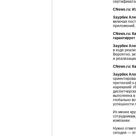
сертификата
CNews.ru: И
Заурбек Але
включая пос
приложений,
CNews.ru: К
гарантирует
Заурбек Але
в ходе реали
Вероятно, ак
и реализации
CNews.ru: К
Заурбек Але
ориентирован
претензий к 
нареканий. И
диспетчерска
выполнена в 
глобально во
успешности 
Из менее кру
сотрудникам,
компании.
Нужно отмет
сегодня — э