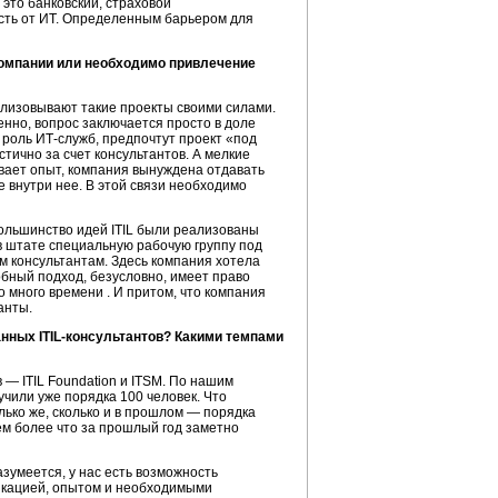
 это банковский, страховой
ость от ИТ. Определенным барьером для
компании или необходимо привлечение
ализовывают такие проекты своими силами.
нно, вопрос заключается просто в доле
 роль ИТ-служб, предпочтут проект «под
тично за счет консультантов. А мелкие
ывает опыт, компания вынуждена отдавать
 внутри нее. В этой связи необходимо
ольшинство идей ITIL были реализованы
 штате специальную рабочую группу под
им консультантам. Здесь компания хотела
бный подход, безусловно, имеет право
о много времени . И притом, что компания
анты.
анных ITIL-консультантов? Какими темпами
 — ITIL Foundation и ITSM. По нашим
учили уже порядка 100 человек. Что
лько же, сколько и в прошлом — порядка
Тем более что за прошлый год заметно
азумеется, у нас есть возможность
икацией, опытом и необходимыми