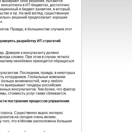
но выбирают себе решения, пытаются
 консалтинга в ИТ-бюджетах, достаточно
рационный и бюджет развития, в который,
ьство и пр. На мой взгляд, существенную
яжелых» решений предполагает хорошие
ы.
ектов. Правда, в большинстве случаев этот
доверять разработку ИТ-стратегий
гда. Доверие к консультанту должно
сегда сложен. При этом в случае четкого
заказчику неизбежно приходится обращаться
сультантам. Последним, правда, в некоторых
сть сотрудников. Глобальные компании
P больше возможностей, чем у любого
часто выигрывают тендеры российские
енных консультантов. Тем более, что фактор
мы, стоимость услуг также сближается.
асти построения процессов управления
 спроса. Существенно вырос интерес
роектов на сегодня очень велико.
ду того, что в Москве расположена большая