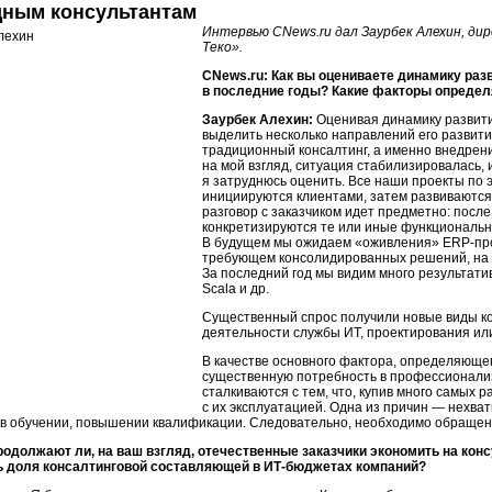
дным консультантам
Интервью CNews.ru дал Заурбек Алехин, д
Теко».
CNews.ru: Как вы оцениваете динамику раз
в последние годы? Какие факторы определ
Заурбек Алехин:
Оценивая динамику развити
выделить несколько направлений его развити
традиционный консалтинг, а именно внедрени
на мой взгляд, ситуация стабилизировалась, 
я затруднюсь оценить. Все наши проекты по
инициируются клиентами, затем развиваются
разговор с заказчиком идет предметно: пос
конкретизируются те или иные функциональн
В будущем мы ожидаем «оживления» ERP-прое
требующем консолидированных решений, на к
За последний год мы видим много результатив
Scala и др.
Существенный спрос получили новые виды к
деятельности службы ИТ, проектирования ил
В качестве основного фактора, определяющего
существенную потребность в профессионали
сталкиваются с тем, что, купив много самых
с их эксплуатацией. Одна из причин — нехват
 в обучении, повышении квалификации. Следовательно, необходимо обращени
родолжают ли, на ваш взгляд, отечественные заказчики экономить на ко
 доля консалтинговой составляющей в ИТ-бюджетах компаний?