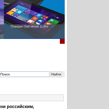
Планшет Dell Venue 11 Pro
Пора выбирать Fujitsu!
 ни российским,