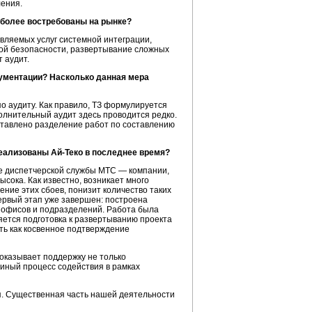
ления.
аиболее востребованы на рынке?
авляемых услуг системной интеграции,
ой безопасности, развертывание сложных
 аудит.
кументации? Насколько данная мера
по аудиту. Как правило, ТЗ формулируется
полнительный аудит здесь проводится редко.
поставлено разделение работ по составлению
еализованы Ай-Теко в последнее время?
 диспетчерской службы МТС — компании,
сока. Как известно, возникает много
ние этих сбоев, понизит количество таких
Первый этап уже завершен: построена
х офисов и подразделений. Работа была
яется подготовка к развертыванию проекта
ть как косвенное подтверждение
оказывает поддержку не только
диный процесс содействия в рамках
я. Существенная часть нашей деятельности