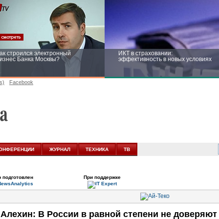
ак строился электронный
ИКТ в страховании:
изнес Банка Москвы?
эффективность в новых условиях
s)
Facebook
ейтинг CNewsInfrastructure 2015:
Информационная безопасность
риглашаем участвовать
бизнеса и госструктур: развитие в
новых условиях
ОНФЕРЕНЦИИ
ЖУРНАЛ
ТЕХНИКА
ТВ
 подготовлен
При поддержке
 Алехин: В России в равной степени не доверяют