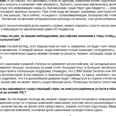
хин:
Я бы сказал, что экономить стали по-другому. Компании более тщатель
ть затраты и начинают ими управлять. Оценить, насколько увеличилась доля
ольку эта информация закрыта. Как минимум, существует два бюджета — опе
 попадают крупные проекты. При этом сюда же входит, например, капстроител
а, как раньше, так и сейчас, «съедают» телекоммуникации. Большинство «т
и. Несмотря на высокие операционные расходы на каналы, они целесообразн
 рост консалтинговой доли оценить сложно, можно говорить о росте числа про
, стимулируется увеличением самих ИТ-бюджетов.
отовы ли уже, по вашим наблюдениям, российские компании к тому, чтобы 
нсультантам?
хин:
На мой взгляд, этот барьер пока не снят и, наверное, не будет снят нико
 временем. А первый проект, когда компании только начинают сотрудничать, в
то поставленную задачу своими силами не решить, бывают ситуации, когда 
у.
что заказчики в равной степени не доверяют ни российским, ни западным кон
оверяют больше, поскольку за ними стоят больший опыт и большая численно
ществлять глобальную поддержку. Очевидно, что у IBM Global Services или H
х интеграторов. Если говорить о локальной поддержке, то здесь, наоборот, 
 надеемся, что и в дальнейшем доверие будет смещаться в сторону отечеств
 рынке уже не может играть существенную роль. Поскольку затраты сопостави
ак вы оцениваете существующий спрос на консультационные услуги в обл
 на основе ITIL?
хин:
За последние полгода мы можем с радостью констатировать повышение
авлению услуг со стороны компаний-заказчиков, поэтому число реализуемых п
 количества мы не могли себе представить, скажем, полтора года назад. Вви
ых офисов компаний, основная доля заказчиков сосредоточена здесь.