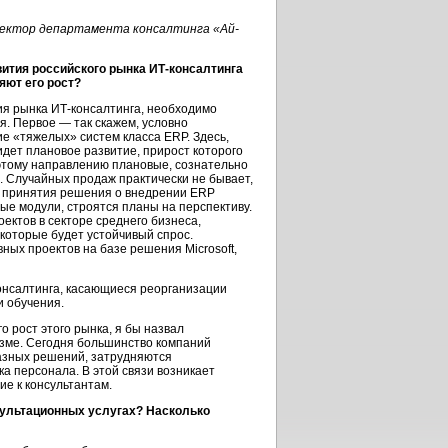
иректор департамента консалтинга «Ай-
вития российского рынка ИТ-консалтинга
яют его рост?
я рынка ИТ-консалтинга, необходимо
я. Первое — так скажем, условно
е «тяжелых» систем класса ERP. Здесь,
идет плановое развитие, прирост которого
 этому направлению плановые, сознательно
. Случайных продаж практически не бывает,
ле принятия решения о внедрении ERP
ые модули, строятся планы на перспективу.
ктов в секторе среднего бизнеса,
оторые будет устойчивый спрос.
ных проектов на базе решения Microsoft,
онсалтинга, касающиеся реорганизации
и обучения.
 рост этого рынка, я бы назвал
зме. Сегодня большинство компаний
 разных решений, затрудняются
ка персонала. В этой связи возникает
е к консультантам.
нсультационных услугах? Насколько