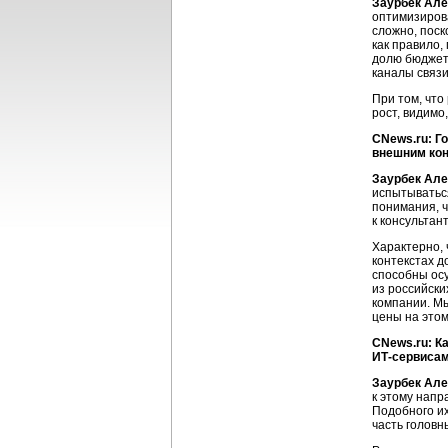
Заурбек Але
оптимизирова
сложно, поск
как правило,
долю бюджет
каналы связ
При том, что
рост, видимо
CNews.ru: Г
внешним ко
Заурбек Але
испытываться
понимания, ч
к консультант
Характерно, 
контекстах д
способны осу
из российски
компании. Мы
цены на этом
CNews.ru: К
ИТ-сервисами
Заурбек Але
к этому напр
Подобного их
часть головн