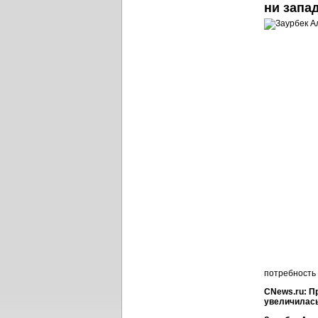
ни запа
потребность
CNews.ru: П
увеличилась