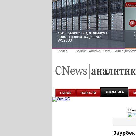
«Mr. Сумкин» подготовился к
К
прекращению поддержки
б
WS2003
English
Mobile
Android
Light
Twitter (topnew
Заоблачная оптимизация: как
Р
Faberlic изменил подход к
п
аналитике
АНАЛИТИКА
CNEWS
НОВОСТИ
К
Обзор
Заурбек