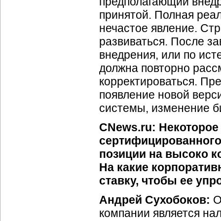
предполагающий внедр
принятой. Полная реа
нечастое явление. Стр
развиваться. После з
внедрения, или по ист
должна повторно расс
корректироваться. Пр
появление новой верс
системы, изменение б
CNews.ru: Некоторое
сертифицированного 
позиции на высоко к
На какие корпоратив
ставку, чтобы ее упр
Андрей Сухобоков:
О
компании является на