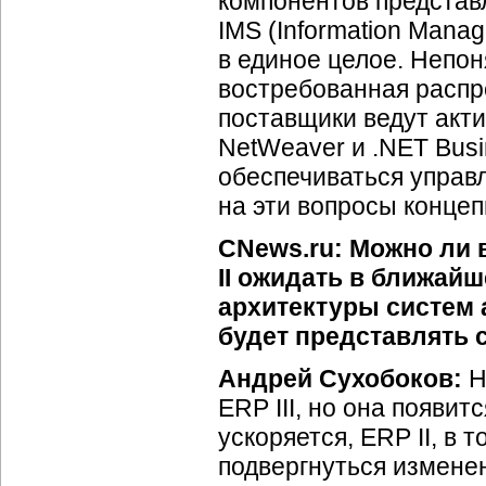
компонентов представ
IMS (Information Mana
в единое целое. Непон
востребованная распр
поставщики ведут акт
NetWeaver и .NET Busi
обеспечиваться управ
на эти вопросы концепц
CNews.ru: Можно ли 
II ожидать в ближай
архитектуры систем 
будет представлять с
Андрей Сухобоков:
Н
ERP III, но она появи
ускоряется, ERP II, в 
подвергнуться измене