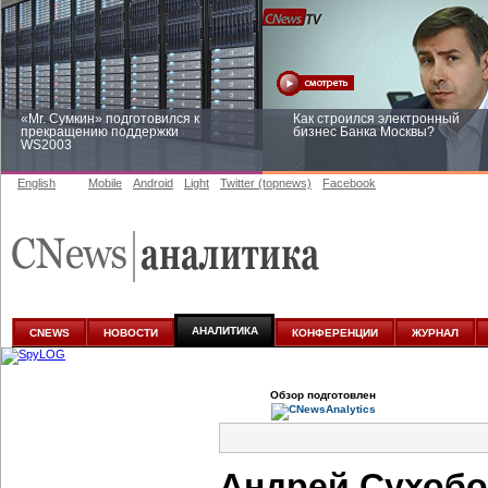
«Mr. Сумкин» подготовился к
Как строился электронный
прекращению поддержки
бизнес Банка Москвы?
WS2003
English
Mobile
Android
Light
Twitter (topnews)
Facebook
Заоблачная оптимизация: как
Рейтинг CNewsInfrastructure 20
Faberlic изменил подход к
приглашаем участвовать
аналитике
АНАЛИТИКА
CNEWS
НОВОСТИ
КОНФЕРЕНЦИИ
ЖУРНАЛ
Обзор подготовлен
Андрей Сухобо