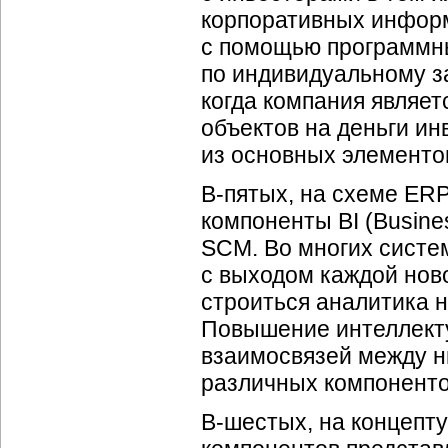
корпоративных информ
с помощью программны
по индивидуальному за
когда компания являе
объектов на деньги ин
из основных элементо
В-пятых
, на схеме ER
компоненты BI (Busines
SCM. Во многих систе
с выходом каждой ново
строиться аналитика 
Повышение интеллекту
взаимосвязей между н
различных компонентов
В-шестых
, на концепт