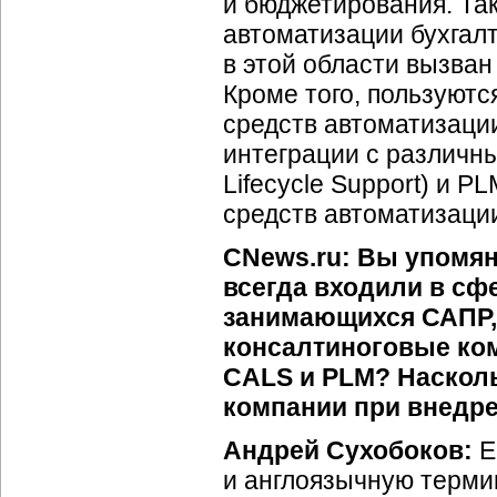
и бюджетирования. Та
автоматизации бухгалт
в этой области вызва
Кроме того, пользуют
средств автоматизаци
интеграции с различны
Lifecycle Support) и P
средств автоматизаци
CNews.ru: Вы упомян
всегда входили в сф
занимающихся САПР, 
консалтиноговые ком
CALS и PLM? Насколь
компании при внедре
Андрей Сухобоков:
Е
и англоязычную терми