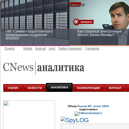
«Mr. Сумкин» подготовился к
Как строился электронный
прекращению поддержки
бизнес Банка Москвы?
WS2003
English
Mobile
Android
Light
Twitter (topnews)
Facebook
Заоблачная оптимизация: как
Рейтинг CNewsInfrastructure 20
Faberlic изменил подход к
приглашаем участвовать
аналитике
АНАЛИТИКА
CNEWS
НОВОСТИ
КОНФЕРЕНЦИИ
ЖУРНАЛ
Обзор
Рынок ИТ: итоги 2004
подготовлен