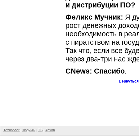
и дистрибуции ПО?
Феликс Мучник:
Я ду
рост денежных доходо
необходимость в реа
с пиратством на госу
Так что, если все бу
через
два-три
нас жде
CNews: Спасибо
.
Вернуться
Техноблог
|
Форумы
|
ТВ
|
Архив