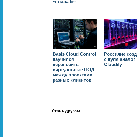
«плана Б»
Basis Cloud Control
Россияне соз
научилcя
с нуля аналог
переносить
Cloudify
виртуальные ЦОД
между проектами
разных клиентов
Стань другом