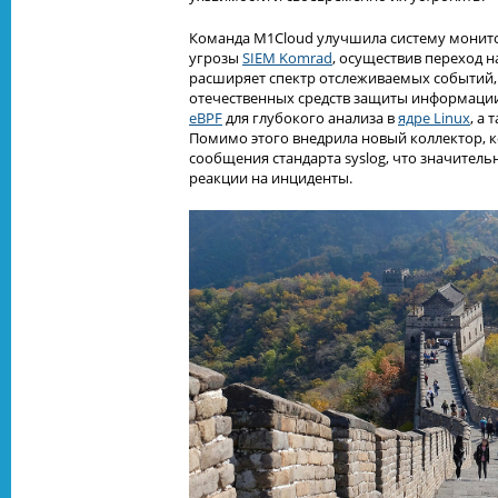
Команда M1Cloud улучшила систему монито
угрозы
SIEM Komrad
, осуществив переход н
расширяет спектр отслеживаемых событий
отечественных средств защиты информации
eBPF
для глубокого анализа в
ядре Linux
, а
Помимо этого внедрила новый коллектор, 
сообщения стандарта syslog, что значитель
реакции на инциденты.