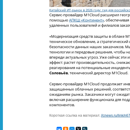
Китайский ИТ-рынок в 2026 году: гид для российск
Сервис-провайдер M1Cloud расширил геогр
помощью
АПКШ «Континент»
, обеспечива
удаленных пользователей и филиалов заказ
«Модернизация средств защиты в облаке M1
техническое обновление, а стратегически
безопасности данных наших заказчиков. М
технологии и передовые решения, чтобы н
впереди актуальных угроз. Уже сейчас эти
эффект: растет производительность, снижа
реагирования на потенциальные инциденты
Соловьёв
, технический директор M1Cloud.
Сервис-провайдер M1Cloud продолжает инв
защищенных облачных решений, соответст
ожиданиям рынка. Заказчики могут ожида
включая расширение функционала для под
компонентов.
Короткая ссылка на материал:
//cnews.ru/link/n