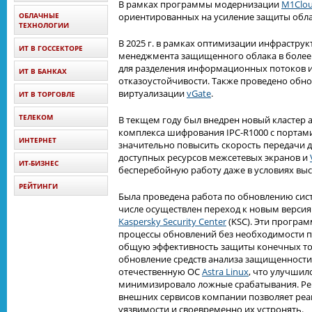
В рамках программы модернизации
M1Clo
ОБЛАЧНЫЕ
ориентированных на усиление защиты обла
ТЕХНОЛОГИИ
В 2025 г. в рамках оптимизации инфрастру
ИТ В ГОССЕКТОРЕ
менеджмента защищенного облака в более
для разделения информационных потоков 
ИТ В БАНКАХ
отказоустойчивости. Также проведено обн
виртуализации
vGate
.
ИТ В ТОРГОВЛЕ
ТЕЛЕКОМ
В текщем году был внедрен новый кластер
комплекса шифрования IPC-R1000 с портами 
ИНТЕРНЕТ
значительно повысить скорость передачи 
доступных ресурсов межсетевых экранов и
ИТ-БИЗНЕС
бесперебойную работу даже в условиях выс
РЕЙТИНГИ
Была проведена работа по обновлению сис
числе осуществлен переход к новым верси
Kaspersky Security Center
(KSC). Эти програ
процессы обновлений без необходимости 
общую эффективность защиты конечных то
обновление средств анализа защищенности 
отечественную ОС
Astra Linux
, что улучшил
минимизировало ложные срабатывания. Ре
внешних сервисов компании позволяет реа
уязвимости и своевременно их устронять.