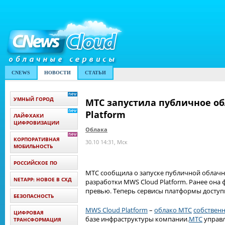
CNEWS
НОВОСТИ
СТАТЬИ
УМНЫЙ ГОРОД
МТС запустила публичное об
Platform
ЛАЙФХАКИ
ЦИФРОВИЗАЦИИ
Облака
КОРПОРАТИВНАЯ
30.10 14:31, Мск
МОБИЛЬНОСТЬ
РОССИЙСКОЕ ПО
МТС сообщила о запуске публичной облач
NETAPP: НОВОЕ В СХД
разработки MWS Cloud Platform. Ранее она
превью. Теперь сервисы платформы доступн
БЕЗОПАСНОСТЬ
MWS Cloud Platform
–
облако МТС
собствен
ЦИФРОВАЯ
базе инфраструктуры компании.
МТС
управл
ТРАНСФОРМАЦИЯ