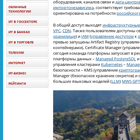
оборудования, каналов связи и
дата-центро
ОБЛАЧНЫЕ
импортонезависима
, соответствует требов
ТЕХНОЛОГИИ
ориентирована на потребности
российског
ИТ В ГОССЕКТОРЕ
В общий доступ выходят
инфраструктурные
VPC
,
CDN
. Также пользователям доступны 
ИТ В БАНКАХ
хранилище
) и
IAM
(
управление доступом
к
превью запущены Artifact Registry (управл
ИТ В ТОРГОВЛЕ
контейнерами), Certificate Manager (управл
ТЕЛЕКОМ
сегодня команда платформы запускает в р
платформы данных –
Managed PostgreSQL
ИНТЕРНЕТ
управления кластерами
Kubernetes
–
Manage
безопасности – KMS (управление
криптогр
ИТ-БИЗНЕС
Manager (безопасное хранение секретов) и 
больших языковых моделей (
LLM
)
MWS GPT
РЕЙТИНГИ