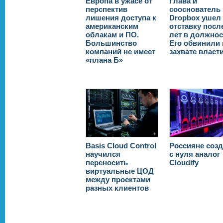
Европа в ужасе от
Глава и
перспектив
сооснователь
лишения доступа к
Dropbox ушел
американским
отставку посл
облакам и ПО.
лет в должнос
Большинство
Его обвинили 
компаний не имеет
захвате власт
«плана Б»
Basis Cloud Control
Россияне соз
научилcя
с нуля аналог
переносить
Cloudify
виртуальные ЦОД
между проектами
разных клиентов