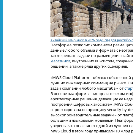
Китайский ИТ-рынок в 2026 году: гид для российск
Платформа позволит компаниям размещат
данные любого объёма и формата с неогр
также решать задачи по размещению сайт
магазинов
, внутренних ИТ-систем, создан
решений, а также ряда других сценариев.
«MWS Cloud Platform – облако собственной 
лучших инженерных комманд на рынке. Оно
задач компаний любого масштаба – от
стар
В основе платформы – мощная телеком-инф
архитектурные решения, делающие её над
построения цифровых экосистем. MWS Cloud
спроектирована по принципу security-by-de
высокопроизводительные задачи – от плат
большими языковыми моделями. Платформа
уверены, что она станет одной из лучших н
MWS Cloud в этом году привысили 10 млрд 