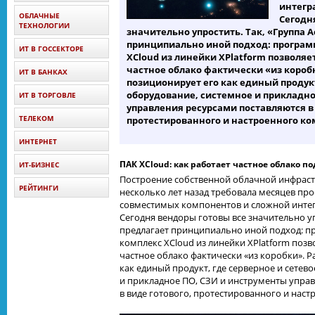
интегр
ОБЛАЧНЫЕ
Сегодн
ТЕХНОЛОГИИ
значительно упростить. Так, «Группа 
принципиально иной подход: програ
ИТ В ГОССЕКТОРЕ
XCloud из линейки XPlatform позволя
частное облако фактически «из короб
ИТ В БАНКАХ
позиционирует его как единый продукт
оборудование, системное и прикладно
ИТ В ТОРГОВЛЕ
управления ресурсами поставляются в 
ТЕЛЕКОМ
протестированного и настроенного ко
ИНТЕРНЕТ
ПАК XCloud: как работает частное облако п
ИТ-БИЗНЕС
Построение собственной облачной инфраст
РЕЙТИНГИ
несколько лет назад требовала месяцев пр
совместимых компонентов и сложной интег
Сегодня вендоры готовы все значительно уп
предлагает принципиально иной подход: 
комплекс XCloud из линейки XPlatform поз
частное облако фактически «из коробки». 
как единый продукт, где серверное и сетев
и прикладное ПО, СЗИ и инструменты упра
в виде готового, протестированного и наст