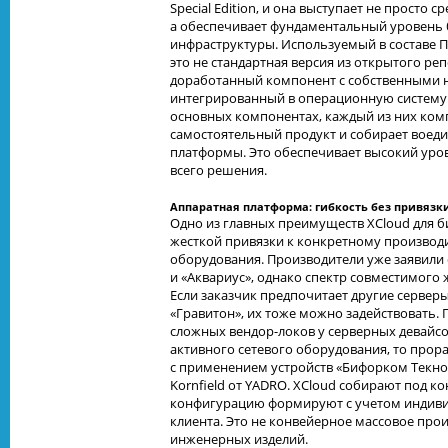
Special Edition, и она выступает не просто 
а обеспечивает фундаментальный уровень б
инфраструктуры. Используемый в составе П
это не стандартная версия из открытого ре
доработанный компонент с собственными но
интегрированный в операционную систему.
основных компонентах, каждый из них комп
самостоятельный продукт и собирает воед
платформы. Это обеспечивает высокий уро
всего решения.
Аппаратная платформа: гибкость без привязк
Одно из главных преимуществ XCloud для би
жесткой привязки к конкретному производ
оборудования. Производители уже заявили
и «Аквариус», однако спектр совместимого 
Если заказчик предпочитает другие сервер
«Гравитон», их тоже можно задействовать. 
сложных вендор-локов у серверных девайсов
активного сетевого оборудования, то прор
с применением устройств «Бифорком Текн
Kornfield от YADRO. XCloud собирают под к
конфигурацию формируют с учетом индив
клиента. Это не конвейерное массовое про
инженерных изделий.