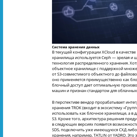
Система хранения данных
В текущей конфигурации XCloud в качеств
хранилища используется Ceph — зрелая и 
технология распределенного хранения. Хот
объектное хранилище с поддержкой множе
от S3-совместимого объектного до файлов
оно применяется преимущественно как бл
блочный доступ дает оптимальную произво
машин и признан стандартом для облачных
В перспективе вендор прорабатывает интег
хранения TROК (входит в экосистему «Групп
использовать как блочное хранилище, а в
S3. Кроме того, архитектура решения преду
в следующих версиях появится возможност
SDS, подключить уже имеющуюся СХД либо
хранения, например, TATLIN от YADRO. Это з