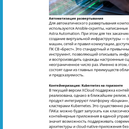
Автоматизация развертывания
Для автоматического развертывания компо
используются Ansible-скрипты, написанные 
Astra Automation. При этом для тех заказчи
создание виртуальной инфраструктуры — о
машин, сетей и правил коммутации, доступе
ПК СВ «Брест». Это стандартный и привычн
инструмент, позволяющий описывать инфра
и воспроизводить однажды настроенные с
неограниченное число раз. Именно в этом,
состоят одни из главных преимуществ обл
и предсказуемость.
Контейнеризация: Kubernetes на горизонте
В текущей версии XCloud поддержка конте
реализована, однако в ближайшем релизе, 
продукт интегрируют платформу «Боцман» 
кластерами Kubernetes. Это существенно р
ПАКа: можно будет запускать как классиче
контейнерные приложения в единой управля
значит возможность поддерживать совре
архитектуры и cloud-native-приложения без