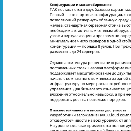
Конфигурации и масштабирование
ПАК поставляется в двух базовых вариантах
Первый — это стартовая конфигурация, сво
позволяющий развернуть облачную среду 
железа. Стандартная серверная стойка высо
необходимым: активным сетевым оборудов
узлами виртуализации и программно-опред
Минимальное число серверов в одной стойк
конфигурация — порядка 8 узлов. При тре
разместить до 24 серверов.
Однако архитектура решения не ограничив
поставленных стоек. Базовая платформа ви
поддерживает масштабирование до двух тыс
начать с компактного комплекса из одной с
инфраструктуру по мере роста потребносте
управления. Для бизнеса это означает защ
вложения относительно невысоки, а при н
поддержать рост на несколько порядков.
Отказоустойчивость и высокая доступность
Разработчики заложили в ПАК XCloud комп
отказоустойчивости на всех уровнях: от ап
На уровне «железа» применяется полное д
компонентов: у серверов по 2 блока питани