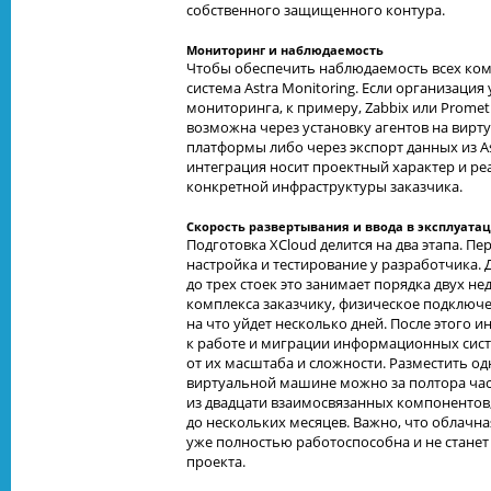
собственного защищенного контура.
Мониторинг и наблюдаемость
Чтобы обеспечить наблюдаемость всех комп
система Astra Monitoring. Если организация
мониторинга, к примеру, Zabbix или Promet
возможна через установку агентов на вир
платформы либо через экспорт данных из Ast
интеграция носит проектный характер и реа
конкретной инфраструктуры заказчика.
Скорость развертывания и ввода в эксплуата
Подготовка XCloud делится на два этапа. Пе
настройка и тестирование у разработчика.
до трех стоек это занимает порядка двух не
комплекса заказчику, физическое подключе
на что уйдет несколько дней. После этого 
к работе и миграции информационных систе
от их масштаба и сложности. Разместить о
виртуальной машине можно за полтора час
из двадцати взаимосвязанных компонентов
до нескольких месяцев. Важно, что облачн
уже полностью работоспособна и не стан
проекта.