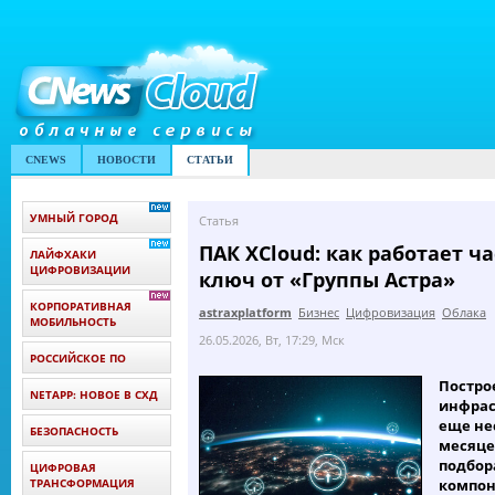
CNEWS
НОВОСТИ
СТАТЬИ
УМНЫЙ ГОРОД
Статья
ПАК XCloud: как работает ч
ЛАЙФХАКИ
ЦИФРОВИЗАЦИИ
ключ от «Группы Астра»
КОРПОРАТИВНАЯ
astraxplatform
Бизнес
Цифровизация
Облака
МОБИЛЬНОСТЬ
26.05.2026, Вт, 17:29, Мск
РОССИЙСКОЕ ПО
Постро
NETAPP: НОВОЕ В СХД
инфрас
еще не
БЕЗОПАСНОСТЬ
месяце
подбор
ЦИФРОВАЯ
ТРАНСФОРМАЦИЯ
компон