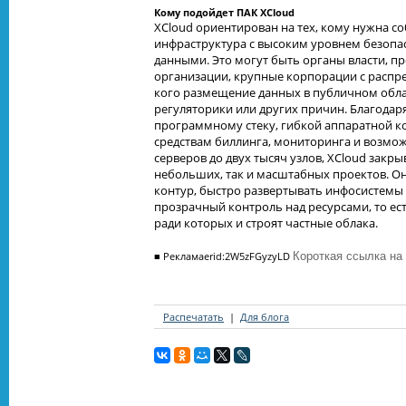
Кому подойдет ПАК XCloud
XCloud ориентирован на тех, кому нужна с
инфраструктура с высоким уровнем безопа
данными. Это могут быть органы власти, п
организации, крупные корпорации с распре
кого размещение данных в публичном обла
регуляторики или других причин. Благода
программному стеку, гибкой аппаратной 
средствам биллинга, мониторинга и возмо
серверов до двух тысяч узлов, XCloud закры
небольших, так и масштабных проектов. Он
контур, быстро развертывать инфосистемы
прозрачный контроль над ресурсами, то ес
ради которых и строят частные облака.
■
Реклама
erid:2W5zFGyzyLD
Короткая ссылка на
Распечатать
Для блога