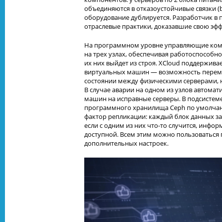
объединяются в отказоустойчивые связки (b
оборудование дублируется. Разработчик в
отраслевые практики, доказавшие свою эфф
На программном уровне управляющие ко
на трех узлах, обеспечивая работоспособно
их них выйдет из строя. XCloud поддержив
виртуальных машин — возможность перем
состоянии между физическими серверами, 
В случае аварии на одном из узлов автомат
машин на исправные серверы. В подсистеме
программного хранилища Ceph по умолча
фактор репликации: каждый блок данных зап
если с одним из них что-то случится, инфо
доступной. Всем этим можно пользоваться 
дополнительных настроек.